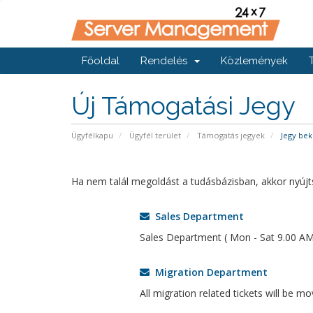
Főoldal
Rendelés
Közlemények
Új Támogatási Jegy
Ügyfélkapu
Ügyfél terület
Támogatás jegyek
Jegy bek
Ha nem talál megoldást a tudásbázisban, akkor nyújts
Sales Department
Sales Department ( Mon - Sat 9.00 AM
Migration Department
All migration related tickets will be m