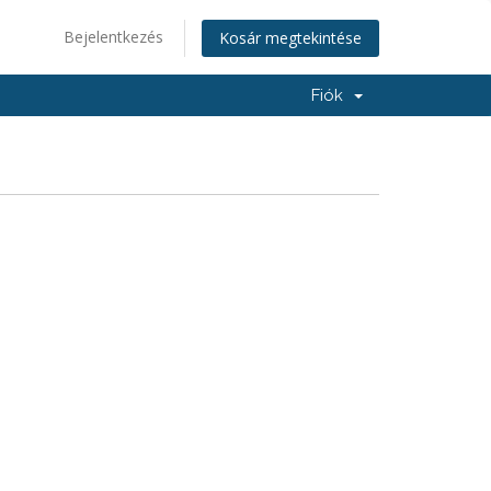
Bejelentkezés
Kosár megtekintése
Fiók