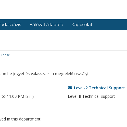
Tudásbázis
Hálózat állapota
Kapcsolat
üldése
on be jegyet és válassza ki a megfelelő osztályt.
Level-2 Technical Support
 to 11.00 PM IST )
Level-II Technical Support
oved in this department