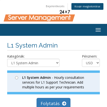
Bejelentkezés
Kosár megtekintése
Togg
navig
L1 System Admin
Kategóriák:
Pénznem:
L1 System Admin
- Hourly consultation
services for L1 Support Technician. Add
multiple hours as per your requirements
Folytatás