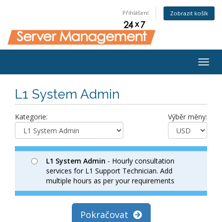
Přihlášení
Zobrazit košík
Togg
navig
L1 System Admin
Kategorie:
Výběr měny:
L1 System Admin
- Hourly consultation
services for L1 Support Technician. Add
multiple hours as per your requirements
Pokračovat