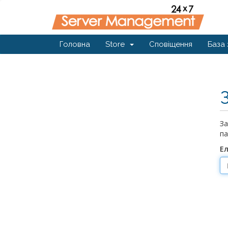
Головна
Store
Сповіщення
База 
За
па
Е