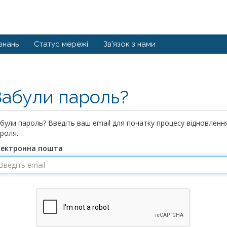
знань
Статус мережі
Зв'язок з нами
Забули пароль?
були пароль? Введіть ваш email для початку процесу відновленн
роля.
лектронна пошта