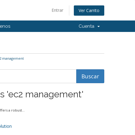
Entrar
Ver Carrito
tenos
Cuenta
ec2 management
dos 'ec2 management'
rs a robust...
ution