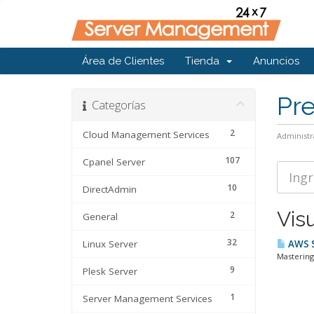
Área de Clientes
Tienda
Anuncios
Pr
Categorías
2
Cloud Management Services
Administr
107
Cpanel Server
10
DirectAdmin
Vis
2
General
32
Linux Server
AWS 
Mastering
9
Plesk Server
1
Server Management Services