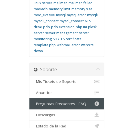
linux server
mailman
mailman failed
mariadb
memory limit
memory size
mod_evasive
mysql
mysql error
mysqli
mysqli_connect
mysql_connect
NFS
drive
pdo
pdo extension
php.ini
plesk
server
server management
server
monitoring
SSL/TLS certificate
template.php
webmail error
website
down
Soporte
Mis Tickets de Soporte
Anuncios
Preguntas Frecuentes - FAQ
Descargas
Estado de la Red