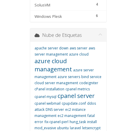
4
SolusVM
6
Windows Plesk
Nube de Etiquetas
apache server down
aws server
aws
server management
azure cloud
azure cloud
management
azure server
management
azure servers
bind service
cloud server management
codeigniter
cPanel installation
cpanel metrics
cpanel server
cpanel mysql
cpanel webmail
cpupdate.conf
ddos
attack
DNS server
ec2 instance
management
ec2 management
fatal
error
fix-cpanel-perl
hung_task
install
mod_evasive ubuntu
laravel
letsencrypt