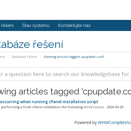
řešení
Stav systému
Kontaktujte nás
tabáze řešení
ome
Databáze řešení
Viewing articles tagged cpupdate.conf
wing articles tagged 'cpupdate.co
 occurring when running cPanel installation script
performing a fresh cPanel installation the following errors occur : 2024-09-20...
Powered by
WHMCompleteSol