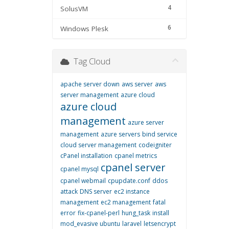
4
SolusVM
6
Windows Plesk
Tag Cloud
apache server down
aws server
aws
server management
azure cloud
azure cloud
management
azure server
management
azure servers
bind service
cloud server management
codeigniter
cPanel installation
cpanel metrics
cpanel server
cpanel mysql
cpanel webmail
cpupdate.conf
ddos
attack
DNS server
ec2 instance
management
ec2 management
fatal
error
fix-cpanel-perl
hung_task
install
mod_evasive ubuntu
laravel
letsencrypt