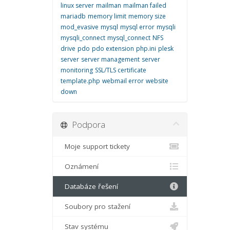
linux server
mailman
mailman failed
mariadb
memory limit
memory size
mod_evasive
mysql
mysql error
mysqli
mysqli_connect
mysql_connect
NFS
drive
pdo
pdo extension
php.ini
plesk
server
server management
server
monitoring
SSL/TLS certificate
template.php
webmail error
website
down
Podpora
Moje support tickety
Oznámení
Databáze řešení
Soubory pro stažení
Stav systému