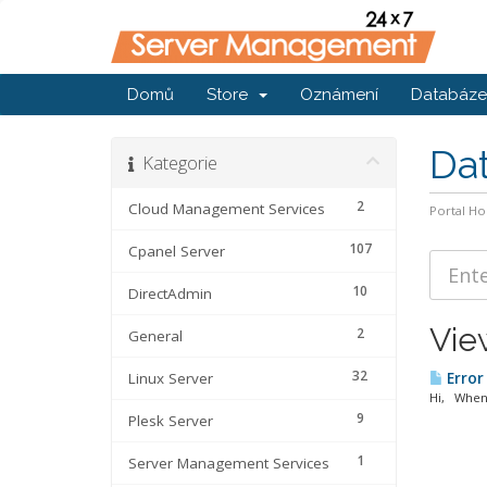
Domů
Store
Oznámení
Databáze 
Da
Kategorie
2
Cloud Management Services
Portal H
107
Cpanel Server
10
DirectAdmin
Vie
2
General
32
Linux Server
Error
Hi, When 
9
Plesk Server
1
Server Management Services