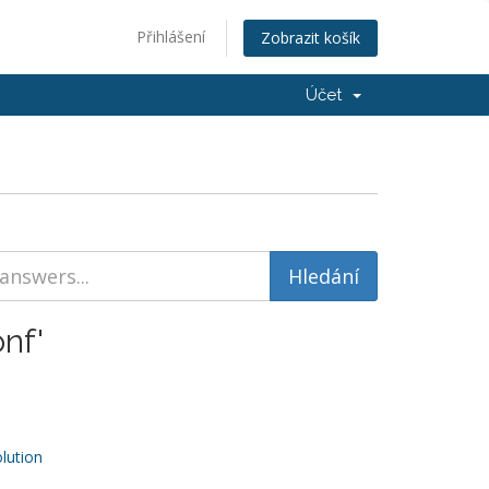
Přihlášení
Zobrazit košík
Účet
nf'
ution