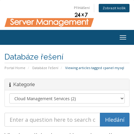
Přihlášení
Zobrazit košík
Togg
navig
Databáze řešení
Portal Home
Databáze řešení
Viewing articles tagged cpanel mysql
Kategorie