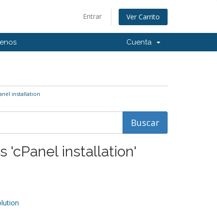
Entrar
Ver Carrito
tenos
Cuenta
nel installation
 'cPanel installation'
ution