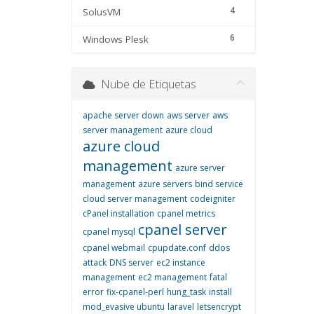
4
SolusVM
6
Windows Plesk
Nube de Etiquetas
apache server down
aws server
aws
server management
azure cloud
azure cloud
management
azure server
management
azure servers
bind service
cloud server management
codeigniter
cPanel installation
cpanel metrics
cpanel server
cpanel mysql
cpanel webmail
cpupdate.conf
ddos
attack
DNS server
ec2 instance
management
ec2 management
fatal
error
fix-cpanel-perl
hung_task
install
mod_evasive ubuntu
laravel
letsencrypt