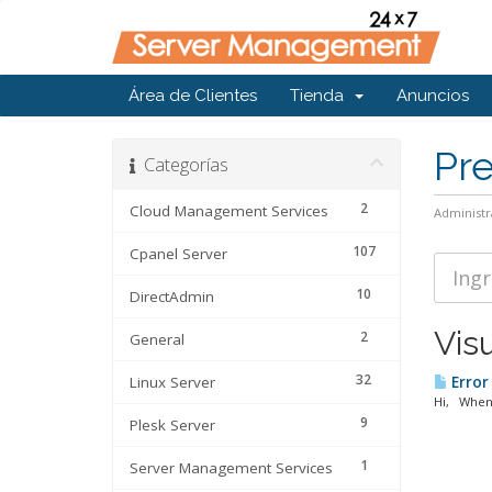
Área de Clientes
Tienda
Anuncios
Pr
Categorías
2
Cloud Management Services
Administr
107
Cpanel Server
10
DirectAdmin
Visu
2
General
32
Linux Server
Error
Hi, When 
9
Plesk Server
1
Server Management Services