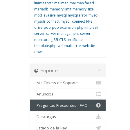
linux server
mailman
mailman failed
mariadb
memory limit
memory size
mod_evasive
mysql
mysql error
mysqli
mysqli_connect
mysql_connect
NFS
drive
pdo
pdo extension
php.ini
plesk
server
server management
server
monitoring
SSL/TLS certificate
template.php
webmail error
website
down
Soporte
Mis Tickets de Soporte
Anuncios
Preguntas Frecuentes - FAQ
Descargas
Estado de la Red