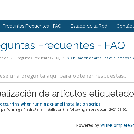
Preguntas Frecuentes - FAQ
Estado de la Red
Contác
eguntas Frecuentes - FAQ
ación
Preguntas Frecuentes - FAQ
Visualización de artículos etiquetados cPa
alización de artículos etiquetados
 occurring when running cPanel installation script
performing a fresh cPanel installation the following errors occur : 2024-09-20...
Powered by
WHMCompleteSol