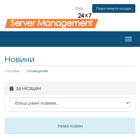
Вхід
Переглянути кошик
Togg
navig
Новини
Головна
Сповіщення
за місяцем
Нема новин