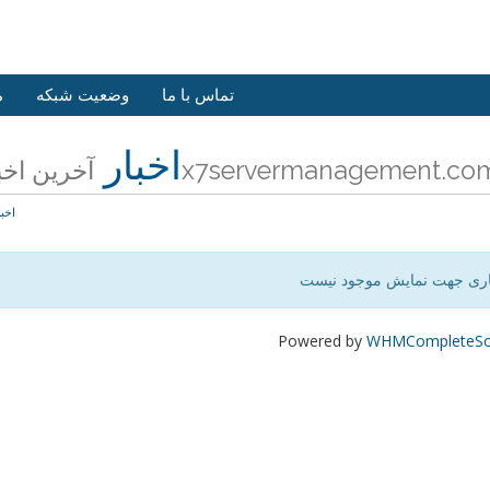
تماس با ما
وضعیت شبکه
م
اخبار
رین اخبار 24x7servermanagement.com
اخبا
اری جهت نمایش موجود نیست
Powered by
WHMCompleteSol